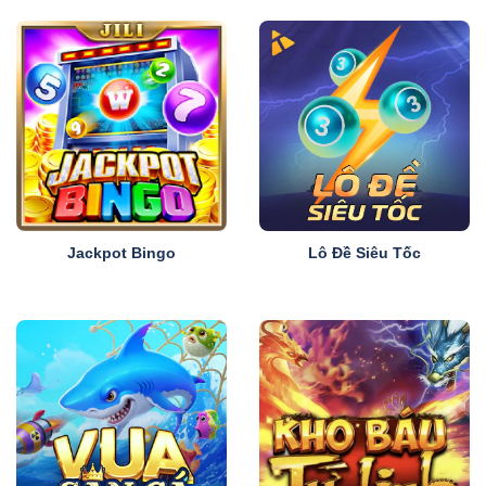
tuyến.
Jackpot Bingo
Lô Đề Siêu Tốc
Sứ mệnh và giá trị cốt lõi nhà cái Legabet
Đó cũng chính là lý do vì sao sân chơi của chúng tôi
liên tục nhận được sự công nhận và đánh giá cao từ
phía khách hàng. Dưới đây là sứ mệnh cùng giá trị
cốt lõi mà thương hiệu hướng đến:
Sứ mệnh của nhà cái trong thị trường