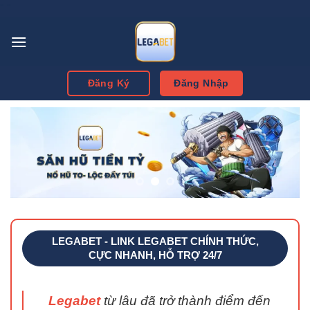
Bỏ
"
"
qua
nội
dung
Đăng Ký
Đăng Nhập
LEGABET - LINK LEGABET CHÍNH THỨC,
CỰC NHANH, HỖ TRỢ 24/7
Legabet
từ lâu đã trở thành điểm đến