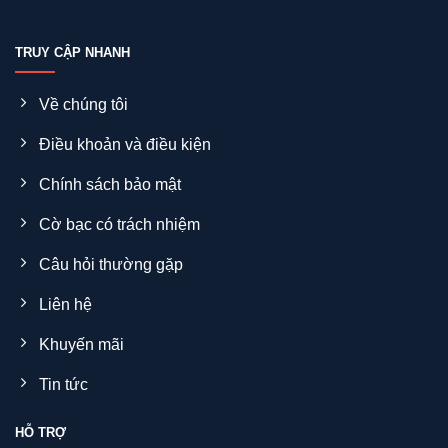
hũ hay Live casino, Đá gà… Mỗi loại hình đều sở hữu
ưu điểm riêng khiến bạn khó lòng bỏ lỡ.
TRUY CẬP NHANH
Dịch vụ khách hàng
Legabet
chuyên nghiệp và hỗ
Về chúng tôi
trợ 24/7
Khi tham gia cá cược đổi thưởng bạn thường lo lắng
Điều khoản và điều kiện
đến các vấn đề về sự cố, chưa hiểu rõ về các quy
Chính sách bảo mật
định mà nhà cái đưa ra… Hiểu được điều này,
Legabet
đã cho xây dựng đội ngũ nhân viên CSKH
Cờ bạc có trách nhiệm
chuyên nghiệp và tận tâm để bảo vệ và đồng hành
Câu hỏi thường gặp
cùng hội viên của mình.
Liên hệ
Khuyến mãi
Tin tức
HỖ TRỢ