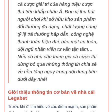
cá cược giải trí của hàng triệu cược
thủ trên khắp châu Á. Đơn vị thu hút
người chơi khi sở hữu kho sản phẩm
đổi thưởng đa dạng, chất lượng cùng
tỷ lệ trả thưởng hấp dẫn, công nghệ
thanh toán hiện đại, bảo mật an toàn,
đội ngũ nhân viên tư vấn tận tâm…
Nếu có nhu cầu tham gia cá cược thì
đừng bỏ qua những thông tin chia sẻ
về nền tảng ngay trong nội dung bên
dưới đây nhé!
Giới thiệu thông tin cơ bản về nhà cái
Legabet
Trước khi đi tìm hiểu về các điểm mạnh, sản phẩm