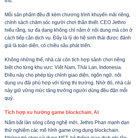
thủ.
Mỗi sản phẩm đều đi kèm chương trình khuyến mãi riêng,
chính sách chăm sóc người chơi thân thiết. CEO Jethro
hiểu rằng, sự đa dạng không chỉ nằm ở nội dung mà còn ở
cách tiếp cận dịch vụ. Đây là lý do hệ sinh thái được đánh
giá là toàn diện, có chiều sâu phát triển.
Không những thế, nhà cái còn tích hợp sảnh chơi riêng
biệt cho từng khu vực: Việt Nam, Thái Lan, Indonesia.
Điều này cho phép tùy chỉnh giao diện, ngôn ngữ, nội
dung ưu đãi phù hợp với từng thị trường. Nhờ đó, nhà cái
này giữ vững mức tăng trưởng người dùng đều đặn mỗi
quý.
Tích hợp xu hướng game blockchain, AI
Nắm bắt làn sóng công nghệ mới, Jethro Phan mạnh dạn
thử nghiệm các mô hình game ứng dụng blockchain.
Những trò chơi sử dụng NFT, hệ thống giao dịch phi tập