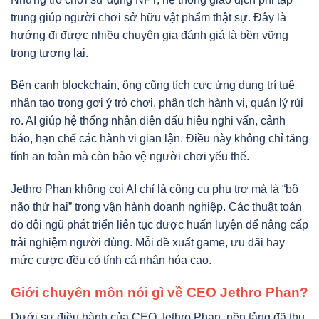
trung giúp người chơi sở hữu vật phẩm thật sự. Đây là
hướng đi được nhiều chuyên gia đánh giá là bền vững
trong tương lai.
Bên cạnh blockchain, ông cũng tích cực ứng dụng trí tuệ
nhân tạo trong gợi ý trò chơi, phân tích hành vi, quản lý rủi
ro. AI giúp hệ thống nhận diện dấu hiệu nghi vấn, cảnh
báo, hạn chế các hành vi gian lận. Điều này không chỉ tăng
tính an toàn mà còn bảo vệ người chơi yếu thế.
Jethro Phan không coi AI chỉ là công cụ phụ trợ mà là “bộ
não thứ hai” trong vận hành doanh nghiệp. Các thuật toán
do đội ngũ phát triển liên tục được huấn luyện để nâng cấp
trải nghiệm người dùng. Mỗi đề xuất game, ưu đãi hay
mức cược đều có tính cá nhân hóa cao.
Giới chuyên môn nói gì về CEO Jethro Phan?
Dưới sự điều hành của CEO Jethro Phan, nền tảng đã thu