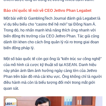
Báo chí quốc tế nói về CEO Jethro Phan Legabet
Một bài viết từ GamblingTech Journal đánh giá Legabet là
ví dụ tiêu biểu cho “casino thế hệ mới” tại Đông Nam Á.
Trong đó, họ nhấn mạnh khả năng thích ứng nhanh với
biến động thị trường của CEO Jethro Phan. Tác giả cũng
dành lời khen cho cách ông quản lý rủi ro trong giai đoạn
biến động pháp lý.
Một số báo quốc tế còn gọi ông là “kiến trúc sư công nghệ”
của mô hình cá cược kỹ thuật số tại ASEAN. Danh hiệu
này phản ánh tầm ảnh hưởng ngày càng lớn của Jethro
Phan trên bản đồ nhà cái khu vực. Ông không chỉ là người
điều hành mà còn là biểu tượng đổi mới trong mắt giới
quan sát.