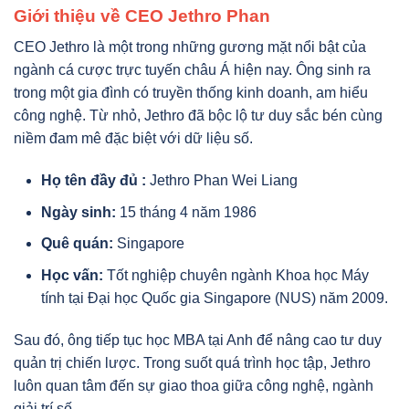
Giới thiệu về CEO Jethro Phan
CEO Jethro là một trong những gương mặt nổi bật của
ngành cá cược trực tuyến châu Á hiện nay. Ông sinh ra
trong một gia đình có truyền thống kinh doanh, am hiểu
công nghệ. Từ nhỏ, Jethro đã bộc lộ tư duy sắc bén cùng
niềm đam mê đặc biệt với dữ liệu số.
Họ tên đầy đủ :
Jethro Phan Wei Liang
Ngày sinh:
15 tháng 4 năm 1986
Quê quán:
Singapore
Học vấn:
Tốt nghiệp chuyên ngành Khoa học Máy
tính tại Đại học Quốc gia Singapore (NUS) năm 2009.
Sau đó, ông tiếp tục học MBA tại Anh để nâng cao tư duy
quản trị chiến lược. Trong suốt quá trình học tập, Jethro
luôn quan tâm đến sự giao thoa giữa công nghệ, ngành
giải trí số.