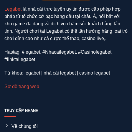
Legabet
là nhà cái trực tuyến uy tín được cấp phép hợp
pháp từ tổ chức cờ bạc hàng đầu tại châu Á, nổi bật với
kho game đa dạng và dịch vụ chăm sóc khách hàng tận
tình. Người chơi tại Legabet có thể tận hưởng hàng loạt trò
chơi đỉnh cao như cá cược thể thao, casino live,..
Hastag: #legabet, #Nhacailegabet, #Casinolegabet,
#linktailegabet
Từ khóa: legabet | nhà cái legabet | casino legabet
Sơ đồ trang web
TRUY CẬP NHANH
Về chúng tôi