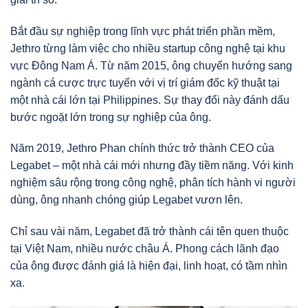
Bắt đầu sự nghiệp trong lĩnh vực phát triển phần mềm,
Jethro từng làm việc cho nhiều startup công nghệ tại khu
vực Đông Nam Á. Từ năm 2015, ông chuyển hướng sang
ngành cá cược trực tuyến với vị trí giám đốc kỹ thuật tại
một nhà cái lớn tại Philippines. Sự thay đổi này đánh dấu
bước ngoặt lớn trong sự nghiệp của ông.
Năm 2019, Jethro Phan chính thức trở thành CEO của
Legabet – một nhà cái mới nhưng đầy tiềm năng. Với kinh
nghiệm sâu rộng trong công nghệ, phân tích hành vi người
dùng, ông nhanh chóng giúp Legabet vươn lên.
Chỉ sau vài năm, Legabet đã trở thành cái tên quen thuộc
tại Việt Nam, nhiều nước châu Á. Phong cách lãnh đạo
của ông được đánh giá là hiện đại, linh hoạt, có tầm nhìn
xa.