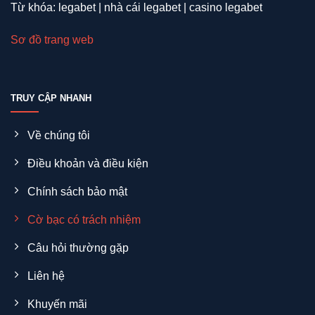
Từ khóa: legabet | nhà cái legabet | casino legabet
Sơ đồ trang web
TRUY CẬP NHANH
Về chúng tôi
Điều khoản và điều kiện
Chính sách bảo mật
Cờ bạc có trách nhiệm
Câu hỏi thường gặp
Liên hệ
Khuyến mãi