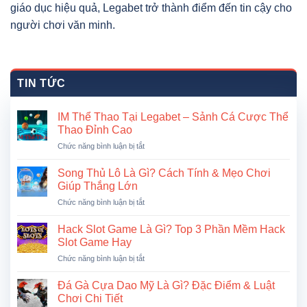
giáo dục hiệu quả, Legabet trở thành điểm đến tin cậy cho
người chơi văn minh.
TIN TỨC
IM Thể Thao Tại Legabet – Sảnh Cá Cược Thể
Thao Đỉnh Cao
ở
Chức năng bình luận bị tắt
IM
Thể
Song Thủ Lô Là Gì? Cách Tính & Mẹo Chơi
Thao
Giúp Thắng Lớn
Tại
ở
Chức năng bình luận bị tắt
Legabet
Song
–
Thủ
Sảnh
Hack Slot Game Là Gì? Top 3 Phần Mềm Hack
Lô
Cá
Slot Game Hay
Là
Cược
ở
Chức năng bình luận bị tắt
Gì?
Thể
Hack
Cách
Thao
Slot
Tính
Đá Gà Cựa Dao Mỹ Là Gì? Đặc Điểm & Luật
Đỉnh
Game
&
Chơi Chi Tiết
Cao
Là
Mẹo