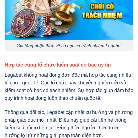
Gia tăng nhận thức về cờ bạc có trách nhiệm Legabet
Hợp tác cùng tổ chức kiểm soát cờ bạc uy tín
Legabet không hoạt động đơn độc mà hợp tác cùng nhiều
tổ chức quốc tế. Các tổ chức này chuyên nghiên cứu và
kiểm soát cờ bạc có trách nhiệm. Sự hợp tác giúp đảm bảo
quy trình hoạt động luôn theo chuẩn quốc tế.
Thông qua đối tác, Legabet cập nhật xu hướng và phương
pháp giáo dục mới nhất. Điều này giúp cải tiến hệ thống
kiểm soát rủi ro liên tục. Đồng thời, người chơi được
hưởng lợi từ những giải pháp toàn diện hơn.