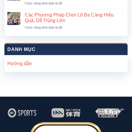
ở
Chức năng bình luận bị tắt
Gì?
Chơi
Đá
Top
Giúp
Gà
3
Các Phương Pháp Chơi Lô Ba Càng Hiệu
Thắng
Cựa
Phần
Quả, Dễ Trúng Lớn
Lớn
Dao
Mềm
ở
Chức năng bình luận bị tắt
Mỹ
Hack
Các
Là
Slot
Phương
Gì?
Game
Pháp
Đặc
Hay
Chơi
Điểm
DANH MỤC
Lô
&
Ba
Luật
Càng
Hướng dẫn
Chơi
Hiệu
Chi
Quả,
Tiết
Dễ
Trúng
Lớn