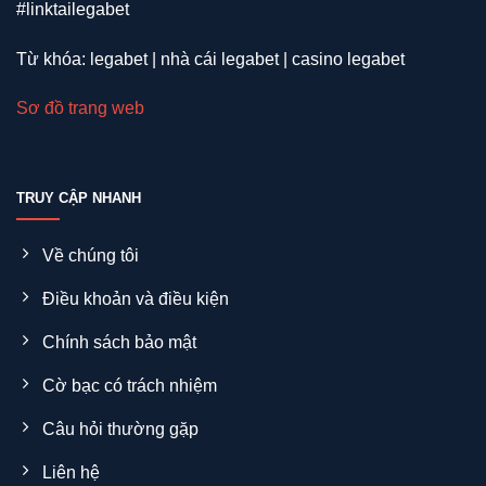
#linktailegabet
Từ khóa: legabet | nhà cái legabet | casino legabet
Sơ đồ trang web
TRUY CẬP NHANH
Về chúng tôi
Điều khoản và điều kiện
Chính sách bảo mật
Cờ bạc có trách nhiệm
Câu hỏi thường gặp
Liên hệ