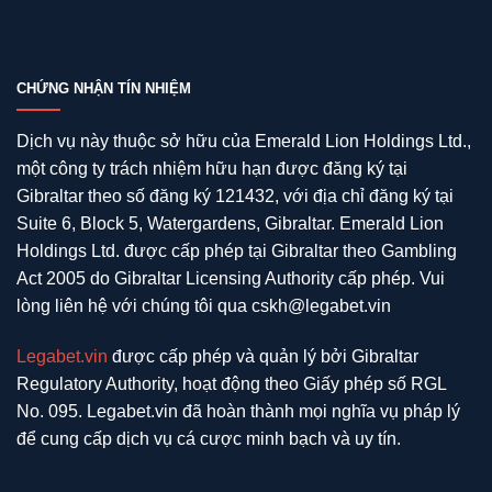
CHỨNG NHẬN TÍN NHIỆM
Dịch vụ này thuộc sở hữu của Emerald Lion Holdings Ltd.,
một công ty trách nhiệm hữu hạn được đăng ký tại
Gibraltar theo số đăng ký 121432, với địa chỉ đăng ký tại
Suite 6, Block 5, Watergardens, Gibraltar. Emerald Lion
Holdings Ltd. được cấp phép tại Gibraltar theo Gambling
Act 2005 do Gibraltar Licensing Authority cấp phép. Vui
lòng liên hệ với chúng tôi qua
cskh@legabet.vin
Legabet.vin
được cấp phép và quản lý bởi Gibraltar
Regulatory Authority, hoạt động theo Giấy phép số RGL
No. 095. Legabet.vin đã hoàn thành mọi nghĩa vụ pháp lý
để cung cấp dịch vụ cá cược minh bạch và uy tín.