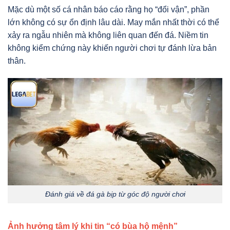
Mặc dù một số cá nhân báo cáo rằng họ “đổi vận”, phần
lớn không có sự ổn định lâu dài. May mắn nhất thời có thể
xảy ra ngẫu nhiên mà không liên quan đến đá. Niềm tin
không kiểm chứng này khiến người chơi tự đánh lừa bản
thân.
Đánh giá về đá gà bịp từ góc độ người chơi
Ảnh hưởng tâm lý khi tin “có bùa hộ mệnh”