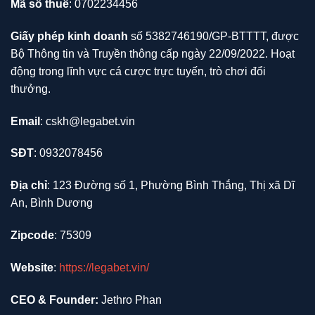
Mã số thuế
: 0702234456
Giấy phép kinh doanh
số 5382746190/GP-BTTTT, được
Bộ Thông tin và Truyền thông cấp ngày 22/09/2022. Hoạt
động trong lĩnh vực cá cược trực tuyến, trò chơi đổi
thưởng.
Email
:
cskh@legabet.vin
SĐT
: 0932078456
Địa chỉ
: 123 Đường số 1, Phường Bình Thắng, Thị xã Dĩ
An, Bình Dương
Zipcode
: 75309
Website
:
https://legabet.vin/
CEO & Founder:
Jethro Phan