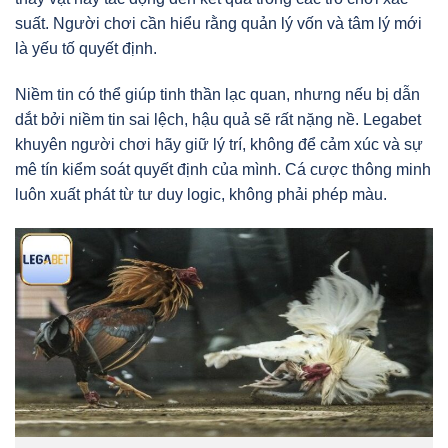
suất. Người chơi cần hiểu rằng quản lý vốn và tâm lý mới
là yếu tố quyết định.
Niềm tin có thể giúp tinh thần lạc quan, nhưng nếu bị dẫn
dắt bởi niềm tin sai lệch, hậu quả sẽ rất nặng nề. Legabet
khuyên người chơi hãy giữ lý trí, không để cảm xúc và sự
mê tín kiểm soát quyết định của mình. Cá cược thông minh
luôn xuất phát từ tư duy logic, không phải phép màu.