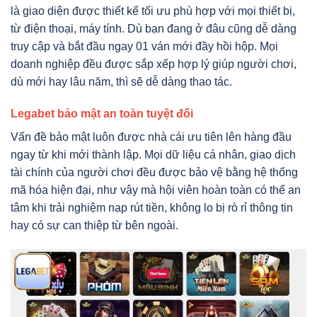
là giao diện được thiết kế tối ưu phù hợp với mọi thiết bị,
từ điện thoại, máy tính. Dù bạn đang ở đâu cũng dễ dàng
truy cập và bắt đầu ngay 01 ván mới đầy hồi hộp. Mọi
doanh nghiệp đều được sắp xếp hợp lý giúp người chơi,
dù mới hay lâu năm, thì sẽ dễ dàng thao tác.
Legabet bảo mật an toàn tuyệt đối
Vấn đề bảo mật luôn được nhà cái ưu tiên lên hàng đầu
ngay từ khi mới thành lập. Mọi dữ liệu cá nhân, giao dịch
tài chính của người chơi đều được bảo vệ bằng hệ thống
mã hóa hiện đại, như vậy mà hội viên hoàn toàn có thể an
tâm khi trải nghiệm nạp rút tiền, không lo bị rò rỉ thông tin
hay có sự can thiệp từ bên ngoài.