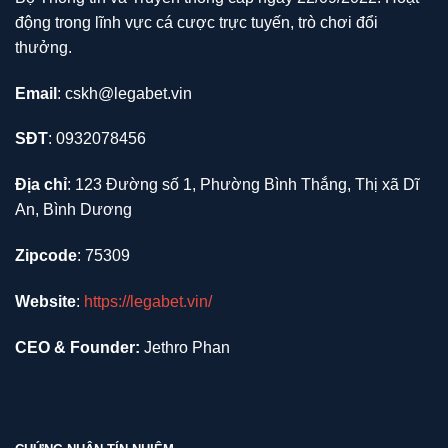
động trong lĩnh vực cá cược trực tuyến, trò chơi đổi
thưởng.
Email
:
cskh@legabet.vin
SĐT
: 0932078456
Địa chỉ
: 123 Đường số 1, Phường Bình Thắng, Thị xã Dĩ
An, Bình Dương
Zipcode
: 75309
Website
:
https://legabet.vin/
CEO & Founder:
Jethro Phan