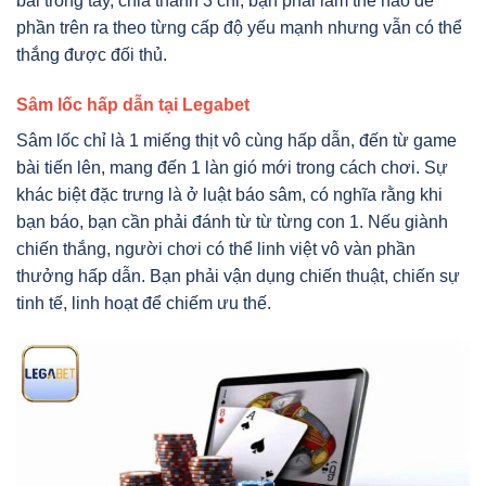
bài trong tay, chia thành 3 chi, bạn phải làm thế nào để
phần trên ra theo từng cấp độ yếu mạnh nhưng vẫn có thể
thắng được đối thủ.
Sâm lốc hấp dẫn tại Legabet
Sâm lốc chỉ là 1 miếng thịt vô cùng hấp dẫn, đến từ game
bài tiến lên, mang đến 1 làn gió mới trong cách chơi. Sự
khác biệt đặc trưng là ở luật báo sâm, có nghĩa rằng khi
bạn báo, bạn cần phải đánh từ từ từng con 1. Nếu giành
chiến thắng, người chơi có thể linh việt vô vàn phần
thưởng hấp dẫn. Bạn phải vận dụng chiến thuật, chiến sự
tinh tế, linh hoạt để chiếm ưu thế.