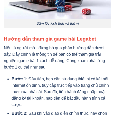
Sâm lốc kịch tính và thú vị
Hướng dẫn tham gia game bài Legabet
Nếu là người mới, đừng bỏ qua phần hướng dẫn dưới
đây. Đây chính là thông tin để bạn có thể tham gia trải
nghiệm game bài 1 cách dễ dàng. Cùng khám phá từng
bước 1 cụ thể như sau:
Bước 1:
Đầu tiên, bạn cần sử dụng thiết bị có kết nối
internet ổn định, truy cập trực tiếp vào trang chủ chính
thức của nhà cái. Sau đó, tiến hành đăng nhập hoặc
đăng ký tài khoản, nạp tiền để bắt đầu hành trình cá
cược.
Bước 2:
Sau khi vào giao diện chính thức, hãy chọn