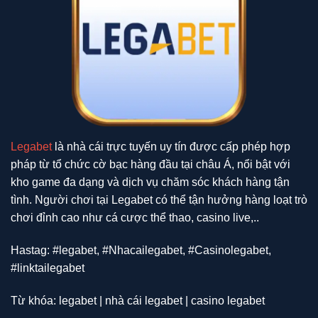
Legabet
là nhà cái trực tuyến uy tín được cấp phép hợp
pháp từ tổ chức cờ bạc hàng đầu tại châu Á, nổi bật với
kho game đa dạng và dịch vụ chăm sóc khách hàng tận
tình. Người chơi tại Legabet có thể tận hưởng hàng loạt trò
chơi đỉnh cao như cá cược thể thao, casino live,..
Hastag: #legabet, #Nhacailegabet, #Casinolegabet,
#linktailegabet
Từ khóa: legabet | nhà cái legabet | casino legabet