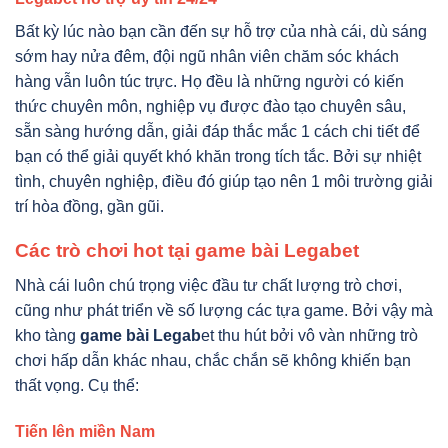
Bất kỳ lúc nào bạn cần đến sự hỗ trợ của nhà cái, dù sáng
sớm hay nửa đêm, đội ngũ nhân viên chăm sóc khách
hàng vẫn luôn túc trực. Họ đều là những người có kiến
thức chuyên môn, nghiệp vụ được đào tạo chuyên sâu,
sẵn sàng hướng dẫn, giải đáp thắc mắc 1 cách chi tiết để
bạn có thể giải quyết khó khăn trong tích tắc. Bởi sự nhiệt
tình, chuyên nghiệp, điều đó giúp tạo nên 1 môi trường giải
trí hòa đồng, gần gũi.
Các trò chơi hot tại game bài Legabet
Nhà cái luôn chú trọng việc đầu tư chất lượng trò chơi,
cũng như phát triển về số lượng các tựa game. Bởi vậy mà
kho tàng
game bài Legab
et thu hút bởi vô vàn những trò
chơi hấp dẫn khác nhau, chắc chắn sẽ không khiến bạn
thất vọng. Cụ thể:
Tiến lên miền Nam