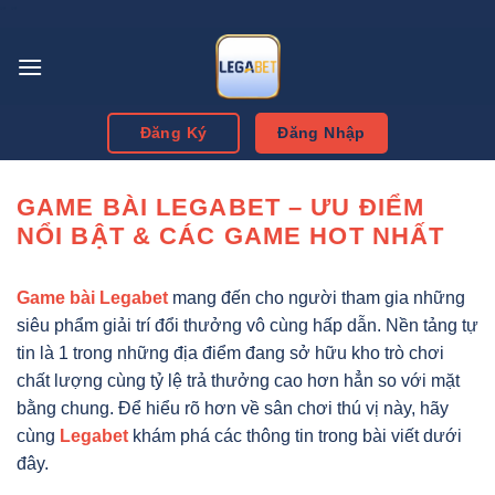
Bỏ
"
"
qua
nội
dung
Đăng Ký
Đăng Nhập
GAME BÀI LEGABET – ƯU ĐIỂM
NỔI BẬT & CÁC GAME HOT NHẤT
Game bài Legabet
mang đến cho người tham gia những
siêu phẩm giải trí đổi thưởng vô cùng hấp dẫn. Nền tảng tự
tin là 1 trong những địa điểm đang sở hữu kho trò chơi
chất lượng cùng tỷ lệ trả thưởng cao hơn hẳn so với mặt
bằng chung. Để hiểu rõ hơn về sân chơi thú vị này, hãy
cùng
Legabet
khám phá các thông tin trong bài viết dưới
đây.