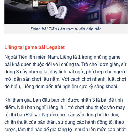
Đánh bài Tiến Lên trực tuyến hấp dẫn
Liêng tại game bài Legabet
Ngoài Tiến lên miền Nam, Liêng là 1 trong những game
bài khá quen thuộc đối với chúng ta. Trò chơi đơn giản, sử
dụng 3 cây nhưng lại đầy tính bất ngờ, phù hợp cho người
mới dấn sân chơi lâu năm. Với cách chơi nhanh, luật chơi
dễ hiểu, Liêng đem đến trải nghiệm cực kỳ sảng khoái.
Khi tham gia, ban đầu bạn chỉ được nhận 3 lá bài để tính
điểm. Nếu bạn nghĩ Liêng là 1 trò chơi phụ thuộc vào may
rủi thì bạn Đã sai. Người chơi cần vận dụng hết tư duy,
chiến thuật của bản thân, sử dụng các hành động tố, theo
cược, làm thế nào để gia tăng lợi nhuận lên mức cao nhất.