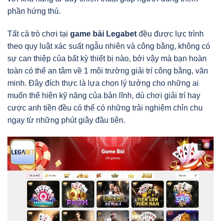
phần hứng thú.
Tất cả trò chơi tại
game bài Legabet
đều được lực trình
theo quy luật xác suất ngẫu nhiên và công bằng, không có
sự can thiệp của bất kỳ thiết bị nào, bởi vậy mà bạn hoàn
toàn có thể an tâm về 1 môi trường giải trí công bằng, văn
minh. Đây đích thực là lựa chọn lý tưởng cho những ai
muốn thể hiện kỹ năng của bản lĩnh, dù chơi giải trí hay
cược anh tiền đều có thể có những trải nghiệm chỉn chu
ngay từ những phút giây đầu tiên.