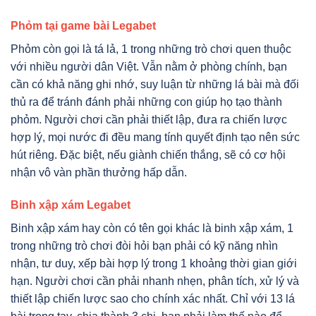
Phỏm tại game bài Legabet
Phỏm còn gọi là tá lả, 1 trong những trò chơi quen thuộc
với nhiều người dân Việt. Vẫn nằm ở phòng chính, bạn
cần có khả năng ghi nhớ, suy luận từ những lá bài mà đối
thủ ra để tránh đánh phải những con giúp họ tạo thành
phỏm. Người chơi cần phải thiết lập, đưa ra chiến lược
hợp lý, mọi nước đi đều mang tính quyết định tạo nên sức
hút riêng. Đặc biệt, nếu giành chiến thắng, sẽ có cơ hội
nhận vô vàn phần thưởng hấp dẫn.
Binh xập xám Legabet
Binh xập xám hay còn có tên gọi khác là binh xập xám, 1
trong những trò chơi đòi hỏi bạn phải có kỹ năng nhìn
nhận, tư duy, xếp bài hợp lý trong 1 khoảng thời gian giới
hạn. Người chơi cần phải nhanh nhẹn, phân tích, xử lý và
thiết lập chiến lược sao cho chính xác nhất. Chỉ với 13 lá