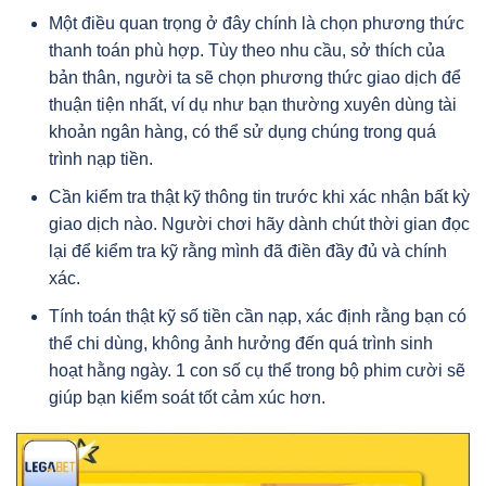
Một điều quan trọng ở đây chính là chọn phương thức
thanh toán phù hợp. Tùy theo nhu cầu, sở thích của
bản thân, người ta sẽ chọn phương thức giao dịch để
thuận tiện nhất, ví dụ như bạn thường xuyên dùng tài
khoản ngân hàng, có thể sử dụng chúng trong quá
trình nạp tiền.
Cần kiểm tra thật kỹ thông tin trước khi xác nhận bất kỳ
giao dịch nào. Người chơi hãy dành chút thời gian đọc
lại để kiểm tra kỹ rằng mình đã điền đầy đủ và chính
xác.
Tính toán thật kỹ số tiền cần nạp, xác định rằng bạn có
thể chi dùng, không ảnh hưởng đến quá trình sinh
hoạt hằng ngày. 1 con số cụ thể trong bộ phim cười sẽ
giúp bạn kiểm soát tốt cảm xúc hơn.