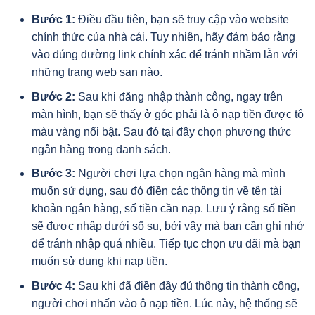
Bước 1:
Điều đầu tiên, bạn sẽ truy cập vào website
chính thức của nhà cái. Tuy nhiên, hãy đảm bảo rằng
vào đúng đường link chính xác để tránh nhầm lẫn với
những trang web sạn nào.
Bước 2:
Sau khi đăng nhập thành công, ngay trên
màn hình, bạn sẽ thấy ở góc phải là ô nạp tiền được tô
màu vàng nổi bật. Sau đó tại đây chọn phương thức
ngân hàng trong danh sách.
Bước 3:
Người chơi lựa chọn ngân hàng mà mình
muốn sử dụng, sau đó điền các thông tin về tên tài
khoản ngân hàng, số tiền cần nạp. Lưu ý rằng số tiền
sẽ được nhập dưới số su, bởi vậy mà bạn cần ghi nhớ
để tránh nhập quá nhiều. Tiếp tục chọn ưu đãi mà bạn
muốn sử dụng khi nạp tiền.
Bước 4:
Sau khi đã điền đầy đủ thông tin thành công,
người chơi nhấn vào ô nạp tiền. Lúc này, hệ thống sẽ