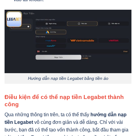
Hướng dẫn nạp tiền Legabet bằng tiền ảo
Điều kiện để có thể nạp tiền Legabet thành
công
Qua những thông tin trên, ta có thể thấy
hướng dẫn nạp
tiền Legabet
vô cùng đơn giản và dễ dàng. Chỉ với vài
bước, bạn đã có thể tạo vốn thành công, bắt đầu tham gia