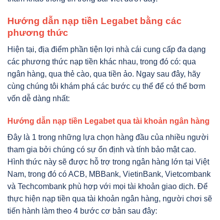
Hướng dẫn nạp tiền Legabet bằng các
phương thức
Hiện tại, địa điểm phần tiện lợi nhà cái cung cấp đa dạng
các phương thức nạp tiền khác nhau, trong đó có: qua
ngân hàng, qua thẻ cào, qua tiền ảo. Ngay sau đây, hãy
cùng chúng tôi khám phá các bước cụ thể để có thể bơm
vốn dễ dàng nhất:
Hướng dẫn nạp tiền Legabet qua tài khoản ngân hàng
Đây là 1 trong những lựa chọn hàng đầu của nhiều người
tham gia bởi chúng có sự ổn định và tính bảo mật cao.
Hình thức này sẽ được hỗ trợ trong ngân hàng lớn tại Việt
Nam, trong đó có ACB, MBBank, VietinBank, Vietcombank
và Techcombank phù hợp với mọi tài khoản giao dịch. Để
thực hiện nạp tiền qua tài khoản ngân hàng, người chơi sẽ
tiến hành làm theo 4 bước cơ bản sau đây: