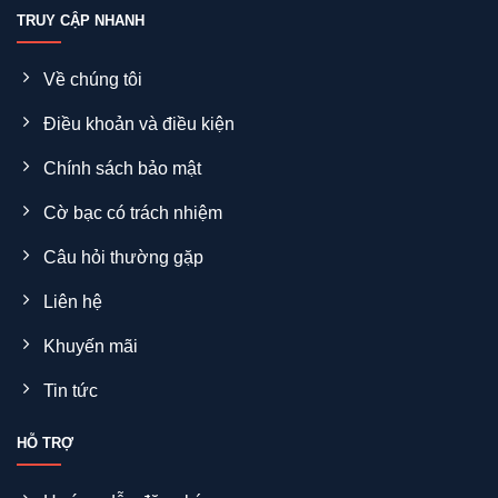
TRUY CẬP NHANH
Về chúng tôi
Điều khoản và điều kiện
Chính sách bảo mật
Cờ bạc có trách nhiệm
Câu hỏi thường gặp
Liên hệ
Khuyến mãi
Tin tức
HỖ TRỢ