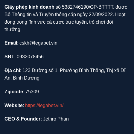
Giấy phép kinh doanh
số 5382746190/GP-BTTTT, được
Bộ Thông tin và Truyền thông cấp ngày 22/09/2022. Hoạt
động trong lĩnh vực cá cược trực tuyến, trò chơi đổi
thưởng.
Email
:
cskh@legabet.vin
SĐT
: 0932078456
Địa chỉ
: 123 Đường số 1, Phường Bình Thắng, Thị xã Dĩ
An, Bình Dương
Zipcode
: 75309
Website
:
https://legabet.vin/
CEO & Founder:
Jethro Phan