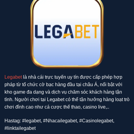
Legabet
là nhà cái trực tuyến uy tín được cấp phép hợp
pháp từ tổ chức cờ bạc hàng đầu tại châu Á, nổi bật với
kho game đa dạng và dịch vụ chăm sóc khách hàng tận
tình. Người chơi tại Legabet có thể tận hưởng hàng loạt trò
chơi đỉnh cao như cá cược thể thao, casino live,..
Hastag: #legabet, #Nhacailegabet, #Casinolegabet,
#linktailegabet