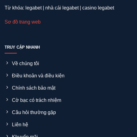
Từ khóa: legabet | nhà cái legabet | casino legabet
Sơ đồ trang web
TRUY CẬP NHANH
Về chúng tôi
Điều khoản và điều kiện
Chính sách bảo mật
Cờ bạc có trách nhiệm
Câu hỏi thường gặp
Liên hệ
Khuyến mãi