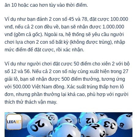
ăn 10 hoặc cao hơn tùy vào thời điểm.
Ví dụ như bạn đánh 2 con số 45 và 78, đặt cược 100.000
vnđ, nếu cả 2 con đều về, bạn sẽ nhận được 1.000.000
vnđ (gồm cả gốc). Ngoài ra, hệ thống sẽ yêu cầu người
chơi lựa chọn 2 con số bất kỳ (không được trùng), nhập
mức điểm để đặt cược, rồi xác nhận.
Ví dụ như người chơi đặt cược 50 điểm cho xiên 2 với bộ
số 12 và 56. Nếu cả 2 con số này cùng xuất hiện trong 27
giải lô, bạn sẽ nhận được 500 điểm thưởng, tương ứng
với 500.000 Việt Nam đồng. Xác suất trúng thấp hơn lô
đơn, nhưng phần thưởng lại khá cao, phù hợp với người
thích thử thách vận may.