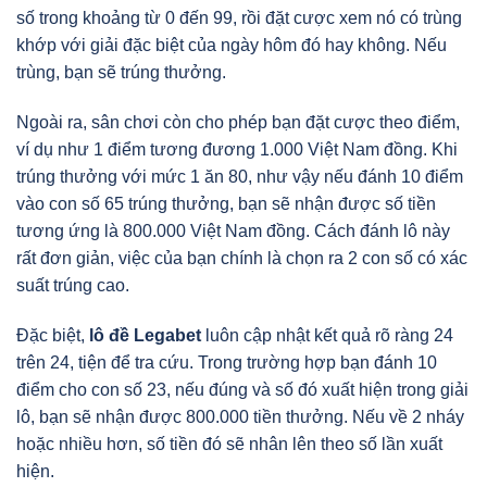
số trong khoảng từ 0 đến 99, rồi đặt cược xem nó có trùng
khớp với giải đặc biệt của ngày hôm đó hay không. Nếu
trùng, bạn sẽ trúng thưởng.
Ngoài ra, sân chơi còn cho phép bạn đặt cược theo điểm,
ví dụ như 1 điểm tương đương 1.000 Việt Nam đồng. Khi
trúng thưởng với mức 1 ăn 80, như vậy nếu đánh 10 điểm
vào con số 65 trúng thưởng, bạn sẽ nhận được số tiền
tương ứng là 800.000 Việt Nam đồng. Cách đánh lô này
rất đơn giản, việc của bạn chính là chọn ra 2 con số có xác
suất trúng cao.
Đặc biệt,
lô đề Legabet
luôn cập nhật kết quả rõ ràng 24
trên 24, tiện để tra cứu. Trong trường hợp bạn đánh 10
điểm cho con số 23, nếu đúng và số đó xuất hiện trong giải
lô, bạn sẽ nhận được 800.000 tiền thưởng. Nếu về 2 nháy
hoặc nhiều hơn, số tiền đó sẽ nhân lên theo số lần xuất
hiện.