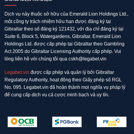
Dịch vụ này thuộc sở hữu của Emerald Lion Holdings Ltd.,
một công ty trách nhiệm hữu hạn được đăng ký tại
Gibraltar theo số đăng ký 121432, với địa chỉ đăng ký tại
Suite 6, Block 5, Watergardens, Gibraltar. Emerald Lion
Holdings Ltd. được cấp phép tại Gibraltar theo Gambling
Act 2005 do Gibraltar Licensing Authority cấp phép. Vui
lòng liên hệ với chúng tôi qua
cskh@legabet.vin
Legabet.vin
được cấp phép và quản lý bởi Gibraltar
Regulatory Authority, hoạt động theo Giấy phép số RGL
No. 095. Legabet.vin đã hoàn thành mọi nghĩa vụ pháp lý
để cung cấp dịch vụ cá cược minh bạch và uy tín.