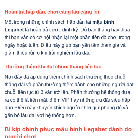
Hoàn trả hấp dẫn, chơi càng lâu càng lời
Một trong những chính sách hấp dẫn tại
mậu binh
Legabet
là hoàn trả cược định kỳ. Dù bạn thắng hay thua
thì bạn vẫn có cơ hội nhận lại một phần tiền đã chơi trong
ngày hoặc tuần. Điều này giúp bạn yên tâm tham gia và
giảm thiểu rủi ro khi trải nghiệm lâu dài.
Thưởng thêm khi đạt chuỗi thắng liên tục
Nơi đây đã áp dụng thêm chính sách thưởng theo chuỗi
thắng dài và phần thưởng thêm dành cho những người đạt
chuỗi liên tục từ 3 ván trở lên. Phần thưởng hệ thống đưa
ra có thể là tiền mặt, điểm VIP hay những ưu đãi siêu hấp
dẫn. Điều này khuyến khích người chơi giữ phong độ và
gắn bó lâu dài với hệ thống hơn.
Bí kíp chinh phục mậu binh Legabet dành do
người chơi