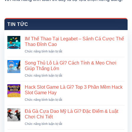
TIN TỨC
IM Thể Thao Tại Legabet – Sảnh Cá Cược Thể
Thao Đỉnh Cao
ở
Chức năng bình luận bị tắt
IM
Thể
Song Thủ Lô Là Gì? Cách Tính & Mẹo Chơi
Thao
Giúp Thắng Lớn
Tại
ở
Chức năng bình luận bị tắt
Legabet
Song
–
Thủ
Sảnh
Hack Slot Game Là Gì? Top 3 Phần Mềm Hack
Lô
Cá
Slot Game Hay
Là
Cược
ở
Chức năng bình luận bị tắt
Gì?
Thể
Hack
Cách
Thao
Slot
Tính
Đá Gà Cựa Dao Mỹ Là Gì? Đặc Điểm & Luật
Đỉnh
Game
&
Chơi Chi Tiết
Cao
Là
Mẹo
ở
Chức năng bình luận bị tắt
Gì?
Chơi
Đá
Top
Giúp