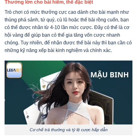
Thưởng lớn cho bài hiếm, thế đặc biệt
Trò chơi có mức thưởng cực cao dành cho bài mạnh như
thùng phá sảnh, tứ quý, cù lũ hoặc thế bài rồng cuốn, bạn
có thể được nhân từ 4-10 lần mức cược. Đây có thể là cơ
hội vàng để giúp bạn có thể gia tăng vốn cược nhanh
chóng. Tuy nhiên, để nhận được thế bài này thì bạn cần có
những kỹ năng xếp bài kinh nghiệm và chính xác.
Cơ chế trả thưởng và tỷ lệ cược hấp dẫn