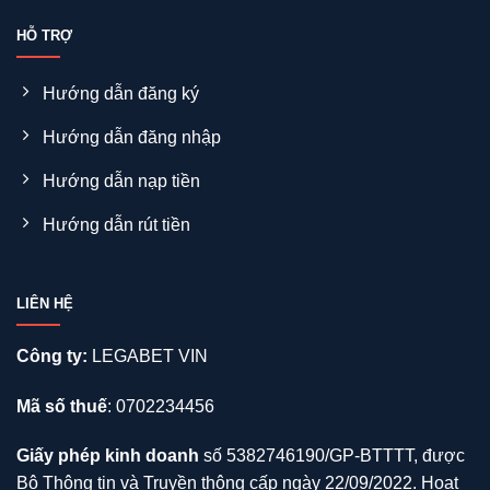
HỖ TRỢ
Hướng dẫn đăng ký
Hướng dẫn đăng nhập
Hướng dẫn nạp tiền
Hướng dẫn rút tiền
LIÊN HỆ
Công ty:
LEGABET VIN
Mã số thuế
: 0702234456
Giấy phép kinh doanh
số 5382746190/GP-BTTTT, được
Bộ Thông tin và Truyền thông cấp ngày 22/09/2022. Hoạt