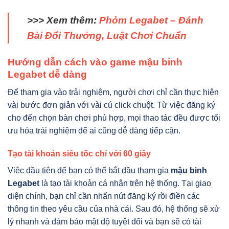
>>> Xem thêm:
Phỏm Legabet – Đánh
Bài Đổi Thưởng, Luật Chơi Chuẩn
Hướng dẫn cách vào game mậu binh
Legabet dễ dàng
Để tham gia vào trải nghiệm, người chơi chỉ cần thực hiện
vài bước đơn giản với vài cú click chuột. Từ việc đăng ký
cho đến chọn bàn chơi phù hợp, mọi thao tác đều được tối
ưu hóa trải nghiệm để ai cũng dễ dàng tiếp cận.
Tạo tài khoản siêu tốc chỉ với 60 giây
Việc đầu tiên để bạn có thể bắt đầu tham gia
mậu binh
Legabet
là tạo tài khoản cá nhân trên hệ thống. Tại giao
diện chính, bạn chỉ cần nhấn nút đăng ký rồi điền các
thông tin theo yêu cầu của nhà cái. Sau đó, hệ thống sẽ xử
lý nhanh và đảm bảo mật độ tuyệt đối và bạn sẽ có tài