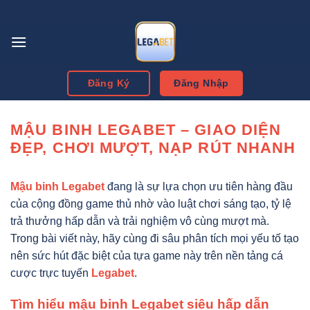
Bỏ
"
"
qua
nội
dung
Đăng Ký
Đăng Nhập
MẬU BINH LEGABET – GIAO DIỆN
ĐẸP, CHƠI MƯỢT, NẠP RÚT NHANH
Mậu binh Legabet
đang là sự lựa chọn ưu tiên hàng đầu
của cộng đồng game thủ nhờ vào luật chơi sáng tạo, tỷ lệ
trả thưởng hấp dẫn và trải nghiệm vô cùng mượt mà.
Trong bài viết này, hãy cùng đi sâu phân tích mọi yếu tố tạo
nên sức hút đặc biệt của tựa game này trên nền tảng cá
cược trực tuyến
Legabet
.
Tìm hiểu mậu binh Legabet siêu hấp dẫn