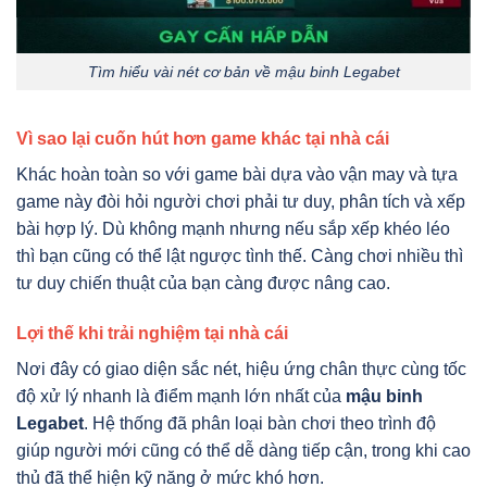
Tìm hiểu vài nét cơ bản về mậu binh Legabet
Vì sao lại cuốn hút hơn game khác tại nhà cái
Khác hoàn toàn so với game bài dựa vào vận may và tựa
game này đòi hỏi người chơi phải tư duy, phân tích và xếp
bài hợp lý. Dù không mạnh nhưng nếu sắp xếp khéo léo
thì bạn cũng có thể lật ngược tình thế. Càng chơi nhiều thì
tư duy chiến thuật của bạn càng được nâng cao.
Lợi thế khi trải nghiệm tại nhà cái
Nơi đây có giao diện sắc nét, hiệu ứng chân thực cùng tốc
độ xử lý nhanh là điểm mạnh lớn nhất của
mậu binh
Legabet
. Hệ thống đã phân loại bàn chơi theo trình độ
giúp người mới cũng có thể dễ dàng tiếp cận, trong khi cao
thủ đã thể hiện kỹ năng ở mức khó hơn.