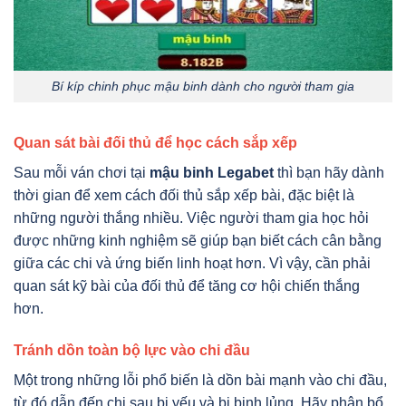
Bí kíp chinh phục mậu binh dành cho người tham gia
Quan sát bài đối thủ để học cách sắp xếp
Sau mỗi ván chơi tại
mậu binh Legabet
thì bạn hãy dành
thời gian để xem cách đối thủ sắp xếp bài, đặc biệt là
những người thắng nhiều. Việc người tham gia học hỏi
được những kinh nghiệm sẽ giúp bạn biết cách cân bằng
giữa các chi và ứng biến linh hoạt hơn. Vì vậy, cần phải
quan sát kỹ bài của đối thủ để tăng cơ hội chiến thắng
hơn.
Tránh dồn toàn bộ lực vào chi đầu
Một trong những lỗi phổ biến là dồn bài mạnh vào chi đầu,
từ đó dẫn đến chi sau bị yếu và bị binh lủng. Hãy phân bổ