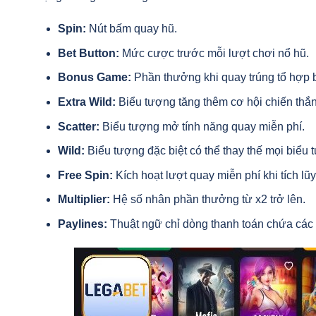
Spin:
Nút bấm quay hũ.
Bet Button:
Mức cược trước mỗi lượt chơi nổ hũ.
Bonus Game:
Phần thưởng khi quay trúng tổ hợp 
Extra Wild:
Biểu tượng tăng thêm cơ hội chiến thắng
Scatter:
Biểu tượng mở tính năng quay miễn phí.
Wild:
Biểu tượng đặc biệt có thể thay thế mọi biểu t
Free Spin:
Kích hoạt lượt quay miễn phí khi tích lũ
Multiplier:
Hệ số nhân phần thưởng từ x2 trở lên.
Paylines:
Thuật ngữ chỉ dòng thanh toán chứa các 