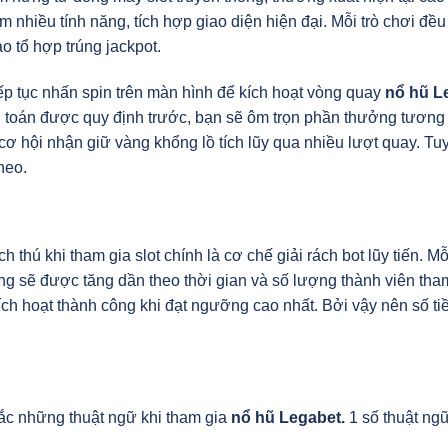
nhiều tính năng, tích hợp giao diện hiện đại. Mỗi trò chơi đều
o tổ hợp trúng jackpot.
ếp tục nhấn spin trên màn hình để kích hoạt vòng quay
nổ hũ L
h toán được quy định trước, bạn sẽ ôm trọn phần thưởng tương
cơ hội nhận giữ vàng khổng lồ tích lũy qua nhiều lượt quay. Tuy
heo.
thú khi tham gia slot chính là cơ chế giải rách bot lũy tiến. Mỗ
g sẽ được tăng dần theo thời gian và số lượng thành viên tha
ch hoạt thành công khi đạt ngưỡng cao nhất. Bởi vậy nên số ti
ắc những thuật ngữ khi tham gia
nổ hũ Legabet.
1 số thuật ng