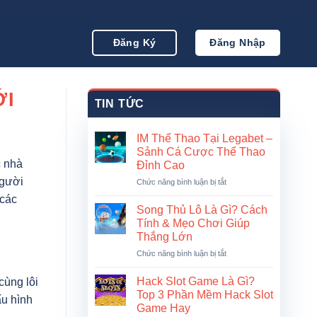
Đăng Ký
Đăng Nhập
ỚI
TIN TỨC
IM Thể Thao Tại Legabet –
Sảnh Cá Cược Thể Thao
c nhà
Đỉnh Cao
người
ở
Chức năng bình luận bị tắt
IM
các
Thể
Song Thủ Lô Là Gì? Cách
Thao
Tính & Mẹo Chơi Giúp
Tại
Thắng Lớn
Legabet
ở
Chức năng bình luận bị tắt
–
Song
Sảnh
Thủ
Cá
Hack Slot Game Là Gì?
cùng lôi
Lô
Cược
Top 3 Phần Mềm Hack Slot
ấu hình
Là
Thể
Game Hay
Gì?
Thao