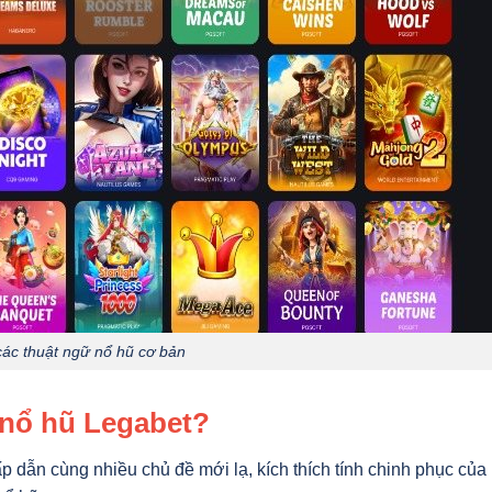
các thuật ngữ nổ hũ cơ bản
 nổ hũ Legabet?
 dẫn cùng nhiều chủ đề mới lạ, kích thích tính chinh phục của