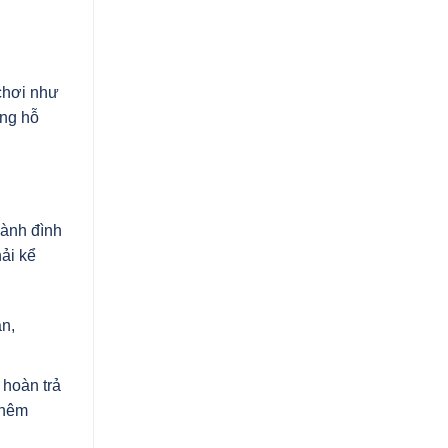
 chơi như
ăng hỗ
hành đình
ải kể
ân,
 hoàn trả
thêm