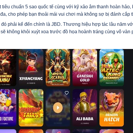
t tiêu chuẩn 5 sao quốc tế cùng với kỹ xảo âm thanh hoàn hảo,
 đa, cho phép bạn thoải mái vui chơi mà không sợ bị đánh cắp t
 đó phải kể đến chính là JBD. Thương hiệu hợp tác lâu năm vớ
ạn sẽ không khỏi xuýt xoa trước đồ họa hoành tráng cùng vô vàn