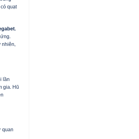
 có quạt
egabet.
 ứng.
 nhiên,
i lần
m gia. Hũ
ền
ữ quan