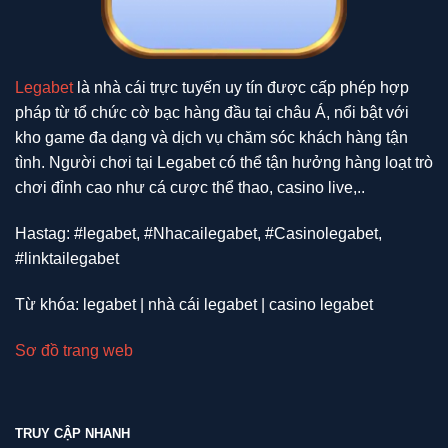
Legabet
là nhà cái trực tuyến uy tín được cấp phép hợp
pháp từ tổ chức cờ bạc hàng đầu tại châu Á, nổi bật với
kho game đa dạng và dịch vụ chăm sóc khách hàng tận
tình. Người chơi tại Legabet có thể tận hưởng hàng loạt trò
chơi đỉnh cao như cá cược thể thao, casino live,..
Hastag: #legabet, #Nhacailegabet, #Casinolegabet,
#linktailegabet
Từ khóa: legabet | nhà cái legabet | casino legabet
Sơ đồ trang web
TRUY CẬP NHANH