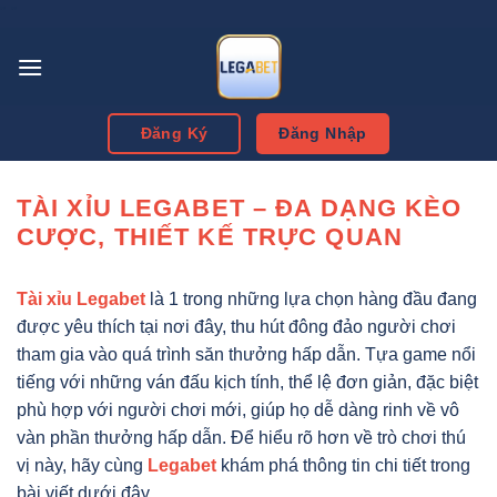
Bỏ
"
"
qua
nội
dung
Đăng Ký
Đăng Nhập
TÀI XỈU LEGABET – ĐA DẠNG KÈO
CƯỢC, THIẾT KẾ TRỰC QUAN
Tài xỉu Legabet
là 1 trong những lựa chọn hàng đầu đang
được yêu thích tại nơi đây, thu hút đông đảo người chơi
tham gia vào quá trình săn thưởng hấp dẫn. Tựa game nổi
tiếng với những ván đấu kịch tính, thể lệ đơn giản, đặc biệt
phù hợp với người chơi mới, giúp họ dễ dàng rinh về vô
vàn phần thưởng hấp dẫn. Để hiểu rõ hơn về trò chơi thú
vị này, hãy cùng
Legabet
khám phá thông tin chi tiết trong
bài viết dưới đây.