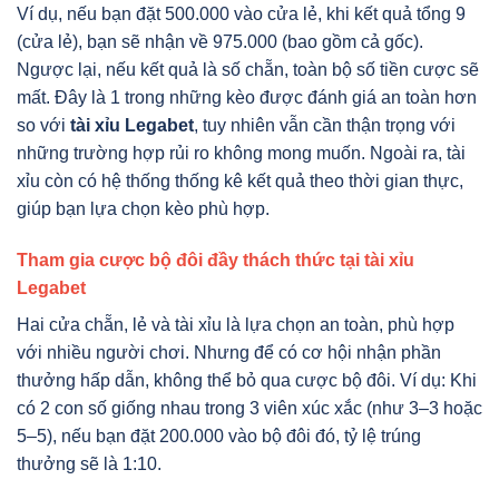
Ví dụ, nếu bạn đặt 500.000 vào cửa lẻ, khi kết quả tổng 9
(cửa lẻ), bạn sẽ nhận về 975.000 (bao gồm cả gốc).
Ngược lại, nếu kết quả là số chẵn, toàn bộ số tiền cược sẽ
mất. Đây là 1 trong những kèo được đánh giá an toàn hơn
so với
tài xỉu Legabet
, tuy nhiên vẫn cần thận trọng với
những trường hợp rủi ro không mong muốn. Ngoài ra, tài
xỉu còn có hệ thống thống kê kết quả theo thời gian thực,
giúp bạn lựa chọn kèo phù hợp.
Tham gia cược bộ đôi đầy thách thức tại tài xỉu
Legabet
Hai cửa chẵn, lẻ và tài xỉu là lựa chọn an toàn, phù hợp
với nhiều người chơi. Nhưng để có cơ hội nhận phần
thưởng hấp dẫn, không thể bỏ qua cược bộ đôi. Ví dụ: Khi
có 2 con số giống nhau trong 3 viên xúc xắc (như 3–3 hoặc
5–5), nếu bạn đặt 200.000 vào bộ đôi đó, tỷ lệ trúng
thưởng sẽ là 1:10.