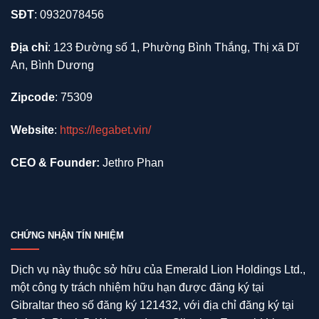
SĐT
: 0932078456
Địa chỉ
: 123 Đường số 1, Phường Bình Thắng, Thị xã Dĩ
An, Bình Dương
Zipcode
: 75309
Website
:
https://legabet.vin/
CEO & Founder:
Jethro Phan
CHỨNG NHẬN TÍN NHIỆM
Dịch vụ này thuộc sở hữu của Emerald Lion Holdings Ltd.,
một công ty trách nhiệm hữu hạn được đăng ký tại
Gibraltar theo số đăng ký 121432, với địa chỉ đăng ký tại