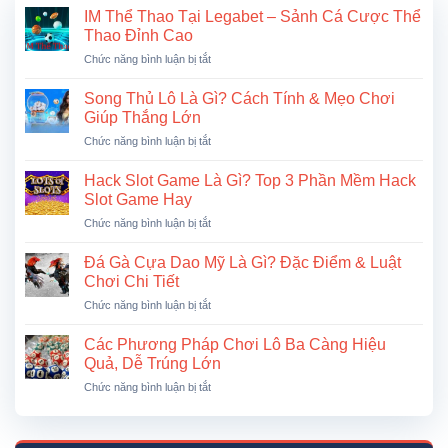
IM Thể Thao Tại Legabet – Sảnh Cá Cược Thể
Thao Đỉnh Cao
ở
Chức năng bình luận bị tắt
IM
Thể
Song Thủ Lô Là Gì? Cách Tính & Mẹo Chơi
Thao
Giúp Thắng Lớn
Tại
ở
Chức năng bình luận bị tắt
Legabet
Song
–
Thủ
Sảnh
Hack Slot Game Là Gì? Top 3 Phần Mềm Hack
Lô
Cá
Slot Game Hay
Là
Cược
ở
Chức năng bình luận bị tắt
Gì?
Thể
Hack
Cách
Thao
Slot
Tính
Đá Gà Cựa Dao Mỹ Là Gì? Đặc Điểm & Luật
Đỉnh
Game
&
Chơi Chi Tiết
Cao
Là
Mẹo
ở
Chức năng bình luận bị tắt
Gì?
Chơi
Đá
Top
Giúp
Gà
3
Các Phương Pháp Chơi Lô Ba Càng Hiệu
Thắng
Cựa
Phần
Quả, Dễ Trúng Lớn
Lớn
Dao
Mềm
ở
Chức năng bình luận bị tắt
Mỹ
Hack
Các
Là
Slot
Phương
Gì?
Game
Pháp
Đặc
Hay