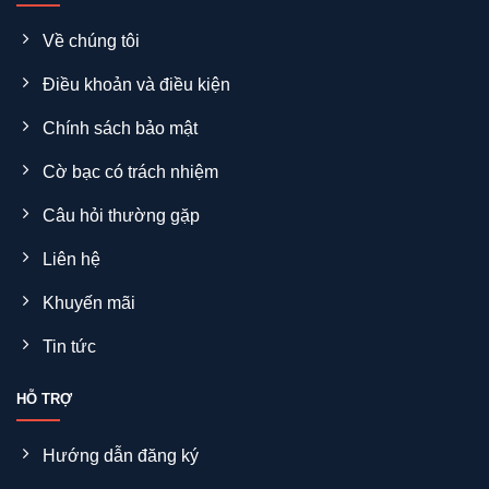
Về chúng tôi
Điều khoản và điều kiện
Chính sách bảo mật
Cờ bạc có trách nhiệm
Câu hỏi thường gặp
Liên hệ
Khuyến mãi
Tin tức
HỖ TRỢ
Hướng dẫn đăng ký